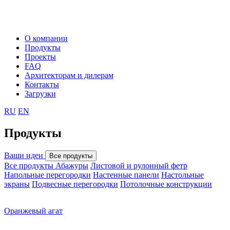
О компании
Продукты
Проекты
FAQ
Архитекторам и дилерам
Контакты
Загрузки
RU
EN
Продукты
Ваши идеи
Все продукты
Все продукты
Абажуры
Листовой и рулонный фетр
Напольные перегородки
Настенные панели
Настольные
экраны
Подвесные перегородки
Потолочные конструкции
Оранжевый агат