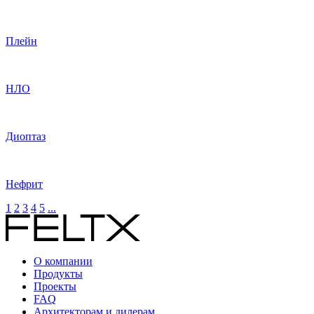
Плейн
НЛО
Диоптаз
Нефрит
1
2
3
4
5
...
О компании
Продукты
Проекты
FAQ
Архитекторам и дилерам