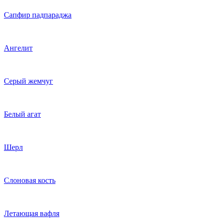
Сапфир падпараджа
Ангелит
Серый жемчуг
Белый агат
Шерл
Слоновая кость
Летающая вафля