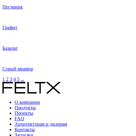
Песчаник
Графит
Базальт
Серый мрамор
1
2
3
4
5
...
О компании
Продукты
Проекты
FAQ
Архитекторам и дилерам
Контакты
Загрузки