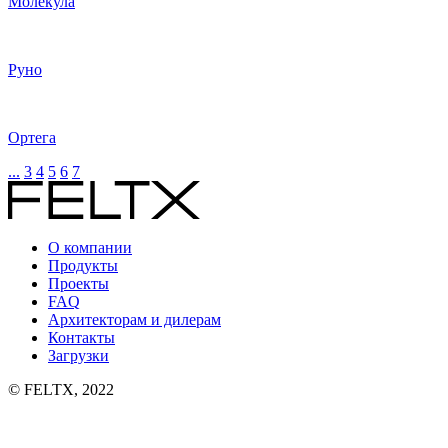
Молекула
Руно
Ортега
...
3
4
5
6
7
О компании
Продукты
Проекты
FAQ
Архитекторам и дилерам
Контакты
Загрузки
© FELTX, 2022